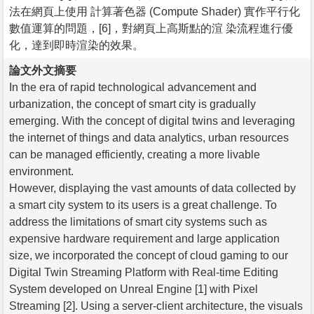
法在網頁上使用 計算著色器 (Compute Shader) 實作平行化
數值運算的問題，[6]，對網頁上高斯點的渲 染流程進行優
化，達到即時渲染的效果。
論文外文摘要
In the era of rapid technological advancement and
urbanization, the concept of smart city is gradually
emerging. With the concept of digital twins and leveraging
the internet of things and data analytics, urban resources
can be managed efficiently, creating a more livable
environment.
However, displaying the vast amounts of data collected by
a smart city system to its users is a great challenge. To
address the limitations of smart city systems such as
expensive hardware requirement and large application
size, we incorporated the concept of cloud gaming to our
Digital Twin Streaming Platform with Real-time Editing
System developed on Unreal Engine [1] with Pixel
Streaming [2]. Using a server-client architecture, the visuals