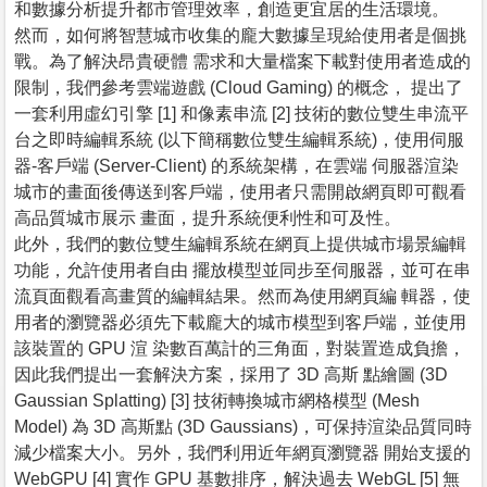
和數據分析提升都市管理效率，創造更宜居的生活環境。
然而，如何將智慧城市收集的龐大數據呈現給使用者是個挑
戰。為了解決昂貴硬體 需求和大量檔案下載對使用者造成的
限制，我們參考雲端遊戲 (Cloud Gaming) 的概念， 提出了
一套利用虛幻引擎 [1] 和像素串流 [2] 技術的數位雙生串流平
台之即時編輯系統 (以下簡稱數位雙生編輯系統)，使用伺服
器-客戶端 (Server-Client) 的系統架構，在雲端 伺服器渲染
城市的畫面後傳送到客戶端，使用者只需開啟網頁即可觀看
高品質城市展示 畫面，提升系統便利性和可及性。
此外，我們的數位雙生編輯系統在網頁上提供城市場景編輯
功能，允許使用者自由 擺放模型並同步至伺服器，並可在串
流頁面觀看高畫質的編輯結果。然而為使用網頁編 輯器，使
用者的瀏覽器必須先下載龐大的城市模型到客戶端，並使用
該裝置的 GPU 渲 染數百萬計的三角面，對裝置造成負擔，
因此我們提出一套解決方案，採用了 3D 高斯 點繪圖 (3D
Gaussian Splatting) [3] 技術轉換城市網格模型 (Mesh
Model) 為 3D 高斯點 (3D Gaussians)，可保持渲染品質同時
減少檔案大小。另外，我們利用近年網頁瀏覽器 開始支援的
WebGPU [4] 實作 GPU 基數排序，解決過去 WebGL [5] 無