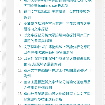
5.
運用文字探勘技術探討性相關議題之研究-以
PTT論壇 feminine sex板為例
6.
運用文字探勘探討美容議題－以PTT美容版
為例
7.
基於隱含狄利克雷分布進行開放式問卷之主
題導向文字探勘
8.
以文字探勘分析大眾論壇內容探討兩岸工作
議題的差異與關聯
9.
文字探勘技術在博物館線上評論分析之應用-
以全球知名20家藝術博物館為例
10.
以文件探勘技術探討台灣新聞之媒體偏見現
象 -以新冠肺炎議題為例
11.
運用文本探勘技術探討工作相關議題-以PTT
為例
12.
整合主題模型與文字情緒分析強化寵物用品
之使用者評價預測
13.
國內外農業教育內涵之比較研究：以文字探
勘主題模型技術進行分析