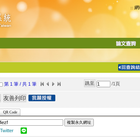
網
:::
功
能
切
換
導
覽
/1
頁
第 1 筆 / 共 1 筆
列
QR Code
複製永久網址
Twitter