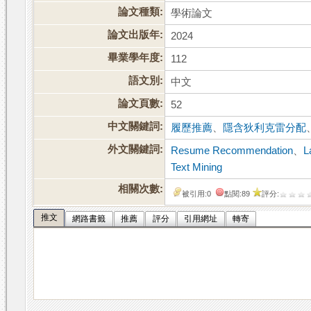
論文種類:
學術論文
論文出版年:
2024
畢業學年度:
112
語文別:
中文
論文頁數:
52
中文關鍵詞:
履歷推薦
、
隱含狄利克雷分配
外文關鍵詞:
Resume Recommendation
、
L
Text Mining
相關次數:
被引用:0
點閱:89
評分:
推文
網路書籤
推薦
評分
引用網址
轉寄