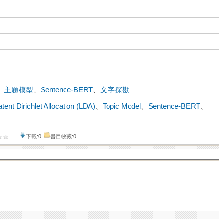
、
主題模型
、
Sentence-BERT
、
文字探勘
atent Dirichlet Allocation (LDA)
、
Topic Model
、
Sentence-BERT
、
下載:0
書目收藏:0