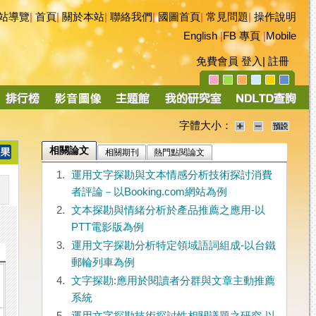
站導覽
|
首頁
|
關於本站
|
聯絡我們
|
國圖首頁
|
常見問題
|
操作說明
English
|
FB 專頁
|
Mobile
免費會員
登入
|
註冊
字體大小：
相關論文
相關期刊
熱門點閱論文
1.
運用文字探勘與文本情感分析技術探討消費
者評論－以Booking.com網站為例
2.
文本探勘與情緒分析於產品推薦之應用-以
PTT電影版為例
3.
運用文字探勘分析特定領域語詞組成-以台鐵
郵輪列車為例
4.
文字探勘:應用於閱讀者分群與文章主動推薦
系統