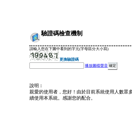
驗證碼檢查機制
請輸入您在下圖中看到的字元(字母區分大小寫)
更換驗證碼
播放圖檔聲音
說明︰
親愛的使用者，您好！由於目前系統使用人數眾
續使用本系統。感謝您的配合。