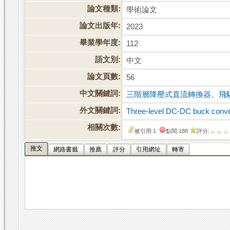
論文種類:
學術論文
論文出版年:
2023
畢業學年度:
112
語文別:
中文
論文頁數:
56
中文關鍵詞:
三階層降壓式直流轉換器
、
飛
外文關鍵詞:
Three-level DC-DC buck conve
相關次數:
被引用:
1
點閱:188
評分:
推文
網路書籤
推薦
評分
引用網址
轉寄