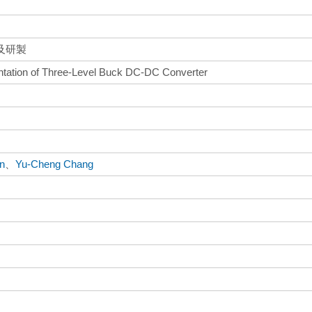
及研製
ntation of Three-Level Buck DC-DC Converter
in
、
Yu-Cheng Chang