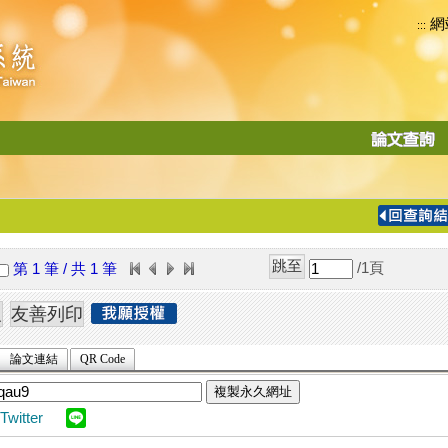
網
:::
功
能
切
換
導
覽
/1
頁
第 1 筆 / 共 1 筆
列
論文連結
QR Code
複製永久網址
Twitter