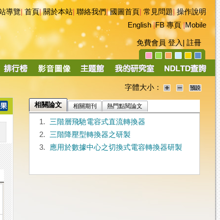
站導覽
|
首頁
|
關於本站
|
聯絡我們
|
國圖首頁
|
常見問題
|
操作說明
English
|
FB 專頁
|
Mobile
免費會員
登入
|
註冊
字體大小：
相關論文
相關期刊
熱門點閱論文
1.
三階層飛馳電容式直流轉換器
2.
三階降壓型轉換器之研製
3.
應用於數據中心之切換式電容轉換器研製