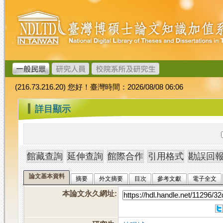
跳
臺
到
灣
主
博
要
碩
內
士
容
論
文
(216.73.216.20) 您好！臺灣時間：2026/08/08 06:06
加
值
:::
詳目顯示
系
統
論文基本資料
摘要
外文摘要
目次
參考文獻
電子全文
本論文永久網址
: