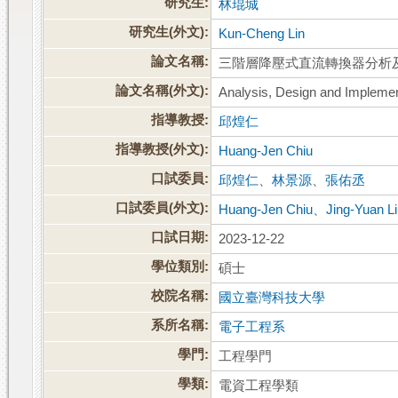
研究生:
林琨城
研究生(外文):
Kun-Cheng Lin
論文名稱:
三階層降壓式直流轉換器分析
論文名稱(外文):
Analysis, Design and Impleme
指導教授:
邱煌仁
指導教授(外文):
Huang-Jen Chiu
口試委員:
邱煌仁
、
林景源
、
張佑丞
口試委員(外文):
Huang-Jen Chiu
、
Jing-Yuan L
口試日期:
2023-12-22
學位類別:
碩士
校院名稱:
國立臺灣科技大學
系所名稱:
電子工程系
學門:
工程學門
學類:
電資工程學類