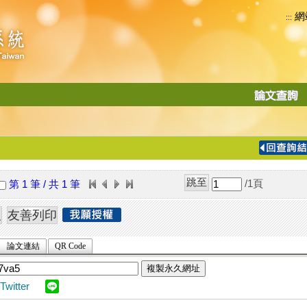
網
:::
功
能
切
換
導
覽
/1
頁
第 1 筆 / 共 1 筆
列
論文連結
QR Code
複製永久網址
Twitter