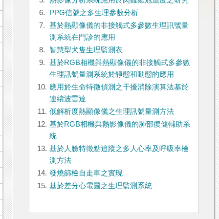
5.
熱影像分析系統應用於肉雞雞冠溫度之研究
6.
PPG信號之多生理參數分析
7.
基於熱顯像儀的非接觸式多參數生理訊號量
測系統在門診的應用
8.
智慧型犬隻生理監測衣
9.
基於RGB相機與熱顯像儀的非接觸式多參數
生理訊號量測系統於靜態和動態的應用
10.
應用於生命特徵偵測之干擾消除演算法基於
連續波雷達
11.
低解析度熱顯像儀之生理訊號量測方法
12.
基於RGB相機與熱影像儀的肺部復健輔助系
統
13.
基於人臉特徵點追蹤之多人心率及呼吸率檢
測方法
14.
發燒篩檢自走車之實現
15.
基於差分心電圖之生理監測系統