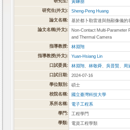
研究生:
黃嵊朋
研究生(外文):
Sheng-Peng Huang
論文名稱:
基於都卜勒雷達與熱顯像儀的
論文名稱(外文):
Non-Contact Multi-Parameter 
and Thermal Camera
指導教授:
林淵翔
指導教授(外文):
Yuan-Hsiang Lin
口試委員:
林淵翔
、
林敬舜
、
吳晋賢
、
周
口試日期:
2024-07-16
學位類別:
碩士
校院名稱:
國立臺灣科技大學
系所名稱:
電子工程系
學門:
工程學門
學類:
電資工程學類