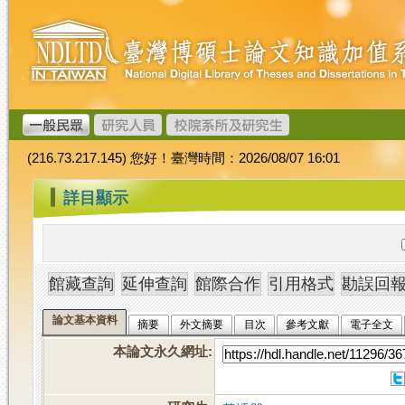
跳
臺
到
灣
主
博
要
碩
內
士
容
論
文
(216.73.217.145) 您好！臺灣時間：2026/08/07 16:01
加
值
:::
詳目顯示
系
統
論文基本資料
摘要
外文摘要
目次
參考文獻
電子全文
本論文永久網址
: