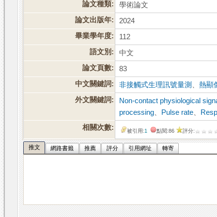
論文種類:
學術論文
論文出版年:
2024
畢業學年度:
112
語文別:
中文
論文頁數:
83
中文關鍵詞:
非接觸式生理訊號量測
、
熱顯
外文關鍵詞:
Non-contact physiological sig
processing
、
Pulse rate
、
Respi
相關次數:
被引用:
1
點閱:86
評分:
推文
網路書籤
推薦
評分
引用網址
轉寄