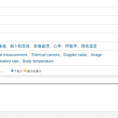
像儀
、
都卜勒雷達
、
影像處理
、
心率
、
呼吸率
、
體表溫度
nal measurement
、
Thermal camera
、
Doppler radar
、
Image
ratory rate
、
Body temperature
下載:0
書目收藏:0