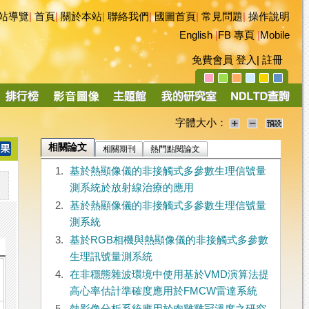
站導覽
|
首頁
|
關於本站
|
聯絡我們
|
國圖首頁
|
常見問題
|
操作說明
English
|
FB 專頁
|
Mobile
免費會員
登入
|
註冊
字體大小：
相關論文
相關期刊
熱門點閱論文
1.
基於熱顯像儀的非接觸式多參數生理信號量
測系統於放射線治療的應用
2.
基於熱顯像儀的非接觸式多參數生理信號量
測系統
3.
基於RGB相機與熱顯像儀的非接觸式多參數
生理訊號量測系統
4.
在非穩態雜波環境中使用基於VMD演算法提
高心率估計準確度應用於FMCW雷達系統