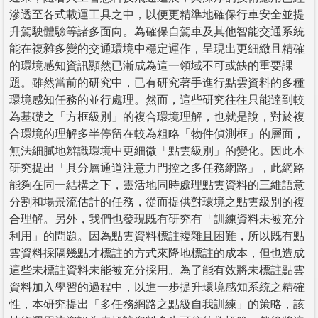
滲透至各式載運工具之中，以便更精準地確保行車安全並提
升駕駛體驗等諸多面向。為確保自駕車及其他智能交通系統
能在複雜多變的交通環境中穩定運作，呈現出更細緻且精確
的環境感知資訊顯然已漸成為這一領域不可或缺的重要課
題。雖然當前的研究中，已有研究著手進行點雲資料的多種
環境感知任務的並行處理。然而，這些研究往往只能達到較
為基礎之「方框級別」的複合環境理解，也就是說，對於複
合環境的理解多半停留在較為粗略「物件偵測框」的層面，
無法細膩地辨識環境中更細微「點雲級別」的變化。因此本
研究提出「具分層通道注意力門控之多任務網路」，此網路
能夠在同一結構之下，靈活地同時處理點雲資料的三維語意
分割和場景流估計的任務，從而提供對環境之點雲級別的複
合理解。另外，我們也發現既有研究有「訓練資料未被充分
利用」的問題。因為點雲資料標註複雜且困難，所以既有點
雲資料採隔幾點才標註的方式來降地標註的成本，但也造成
這些未標註資料未能被充分採用。為了能有效將未標註點雲
資料加入學習的過程中，以進一步提升環境感知系統之精確
性，本研究提出「多任務網路之點級自我訓練」的策略，該