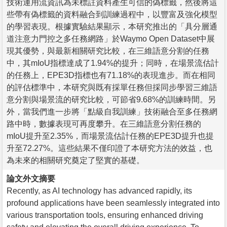
技術運用流資訊為未標註資料產生可信的偽標籤，然後將這
些帶有偽標籤的資料融合到訓練過程中，以豐富及強化模型
的學習表現。根據實驗結果顯示，本研究推出的「具分層通
道注意力門控之多任務網路」於Waymo Open Dataset中展
現其優勢，與最新相關研究比較，在三維語意分割的任務
中，其mIoU指標達成了1.94%的提升；同時，在場景流估計
的任務上，EPE3D指標也有71.18%的表現進步。而在相同
的評估標準中，本研究與既有採單任務但採同步學習三維語
意分割與場景流的研究比較，可節省9.68%的訓練時間。另
外，當我們進一步將「點級自我訓練」技術融合至多任務網
路中時，數據表現可再度攀升。在三維語意分割任務的
mIoU提升至2.35%，而場景流估計任務的EPE3D提升也提
升至72.27%。這些結果不僅印證了本研究方法的效益，也
為未來的相關研究奠定了堅實的基礎。
論文外文摘要
Recently, as AI technology has advanced rapidly, its
profound applications have been seamlessly integrated into
various transportation tools, ensuring enhanced driving