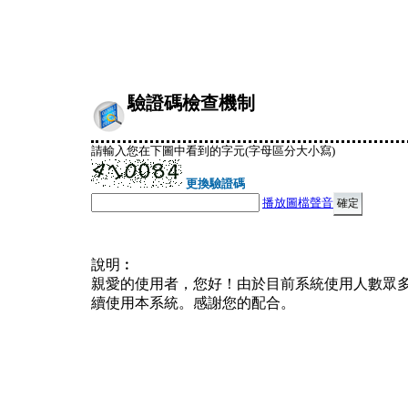
驗證碼檢查機制
請輸入您在下圖中看到的字元(字母區分大小寫)
更換驗證碼
播放圖檔聲音
說明︰
親愛的使用者，您好！由於目前系統使用人數眾
續使用本系統。感謝您的配合。