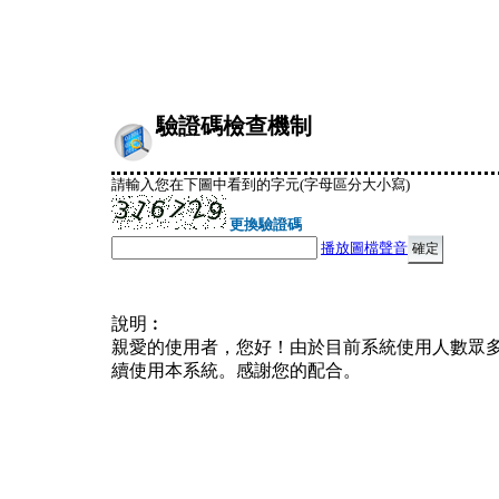
驗證碼檢查機制
請輸入您在下圖中看到的字元(字母區分大小寫)
更換驗證碼
播放圖檔聲音
說明︰
親愛的使用者，您好！由於目前系統使用人數眾
續使用本系統。感謝您的配合。