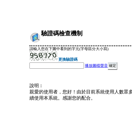
驗證碼檢查機制
請輸入您在下圖中看到的字元(字母區分大小寫)
更換驗證碼
播放圖檔聲音
說明︰
親愛的使用者，您好！由於目前系統使用人數眾
續使用本系統。感謝您的配合。