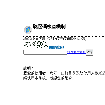
驗證碼檢查機制
請輸入您在下圖中看到的字元(字母區分大小寫)
更換驗證碼
播放圖檔聲音
說明︰
親愛的使用者，您好！由於目前系統使用人數眾
續使用本系統。感謝您的配合。