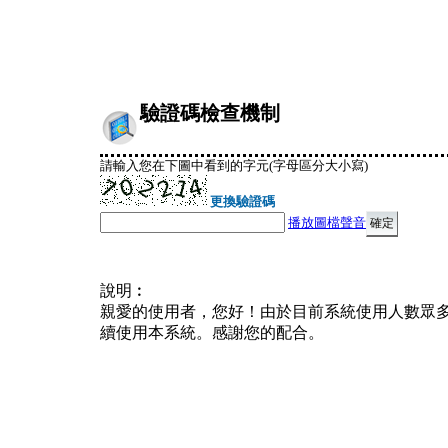
驗證碼檢查機制
請輸入您在下圖中看到的字元(字母區分大小寫)
更換驗證碼
播放圖檔聲音
說明︰
親愛的使用者，您好！由於目前系統使用人數眾
續使用本系統。感謝您的配合。