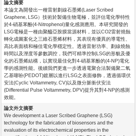
論文摘要
本論文為開發出一種雷射劃線石墨烯(Laser Scribed
Graphene, LSG）技術於製備生物電極，並評估電化學特性
於4-硝基苯酚(4-Nitrophenol)量化感測應用。本研究開發的
LSG電極是一種由聚醯亞胺膜當源材料，並以CO2雷射燒蝕
轉化成圖案化之三維石墨烯材料，其表現有優異的導電性、
高比表面積和極佳電化學穩定性。透過雷射功率、劃線燒蝕
時間以及溼度等參數調控，我們可精準控制LSG的形貌及優
化的石墨烯結構，以實現最佳化對4-硝基苯酚的(4-NP)電化
學的感測性能。後續我們更進一步透過電聚合法製備聚二氧
乙基噻吩(PEDOT)鍍層以進行LSG之表面修飾，透過循環伏
安法(Cyclic Voltammetry, CV)以及微分脈衝伏安法
(Differential Pulse Voltammetry, DPV)提升其對4-NP的感測
效能。
論文外文摘要
We development a Laser Scribed Graphene (LSG)
technology for the fabrication of biosensors and the
evaluation of its electrochemical properties in the