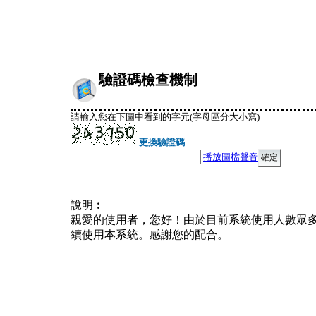
驗證碼檢查機制
請輸入您在下圖中看到的字元(字母區分大小寫)
更換驗證碼
播放圖檔聲音
說明︰
親愛的使用者，您好！由於目前系統使用人數眾
續使用本系統。感謝您的配合。