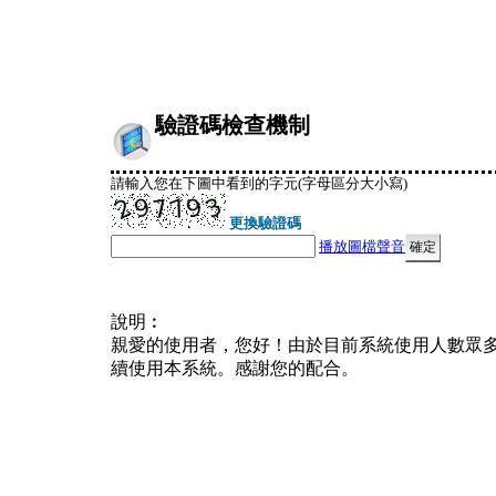
驗證碼檢查機制
請輸入您在下圖中看到的字元(字母區分大小寫)
更換驗證碼
播放圖檔聲音
說明︰
親愛的使用者，您好！由於目前系統使用人數眾
續使用本系統。感謝您的配合。