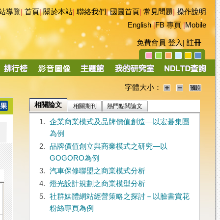
站導覽
|
首頁
|
關於本站
|
聯絡我們
|
國圖首頁
|
常見問題
|
操作說明
English
|
FB 專頁
|
Mobile
免費會員
登入
|
註冊
字體大小：
相關論文
相關期刊
熱門點閱論文
1.
企業商業模式及品牌價值創造—以宏碁集團
為例
2.
品牌價值創立與商業模式之研究—以
GOGORO為例
3.
汽車保修聯盟之商業模式分析
4.
燈光設計規劃之商業模型分析
5.
社群媒體網站經營策略之探討－以臉書賞花
粉絲專頁為例