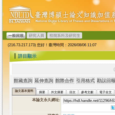
跳
臺
到
灣
主
博
要
碩
內
士
容
論
文
(216.73.217.173) 您好！臺灣時間：2026/08/06 11:07
加
值
:::
詳目顯示
系
統
論文基本資料
摘要
外文摘要
目次
參考文獻
電子全文
本論文永久網址
: