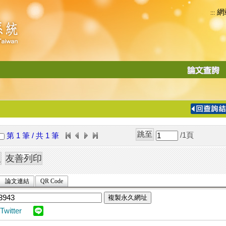
網
:::
功
能
切
換
導
覽
/1
頁
第 1 筆 / 共 1 筆
列
論文連結
QR Code
複製永久網址
Twitter