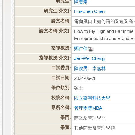
研究生:
陳惠蓁
研究生(外文):
Hui-Chen Chen
論文名稱:
電商風口上如何飛的又遠又高?
論文名稱(外文):
How to Fly High and Far in t
Entrepreneurship and Brand Bu
指導教授:
鄭仁偉
指導教授(外文):
Jen-Wei Cheng
口試委員:
陳俊男
、
李嘉林
口試日期:
2024-06-28
學位類別:
碩士
校院名稱:
國立臺灣科技大學
系所名稱:
管理學院MBA
學門:
商業及管理學門
學類:
其他商業及管理學類