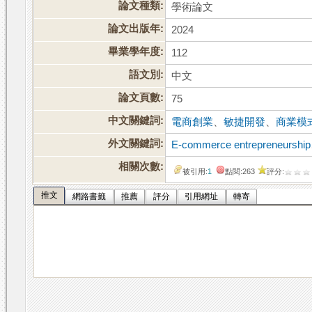
論文種類:
學術論文
論文出版年:
2024
畢業學年度:
112
語文別:
中文
論文頁數:
75
中文關鍵詞:
電商創業
、
敏捷開發
、
商業模
外文關鍵詞:
E-commerce entrepreneurship
相關次數:
被引用:
1
點閱:263
評分:
推文
網路書籤
推薦
評分
引用網址
轉寄