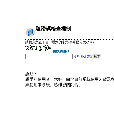
驗證碼檢查機制
請輸入您在下圖中看到的字元(字母區分大小寫)
更換驗證碼
播放圖檔聲音
說明︰
親愛的使用者，您好！由於目前系統使用人數眾
續使用本系統。感謝您的配合。