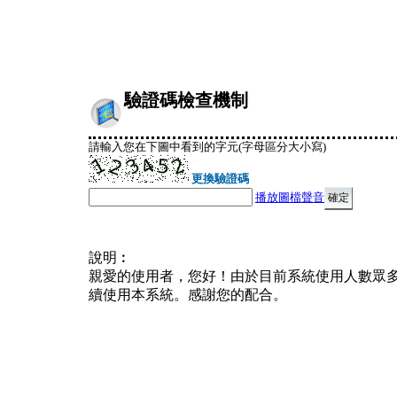
驗證碼檢查機制
請輸入您在下圖中看到的字元(字母區分大小寫)
更換驗證碼
播放圖檔聲音
說明︰
親愛的使用者，您好！由於目前系統使用人數眾
續使用本系統。感謝您的配合。