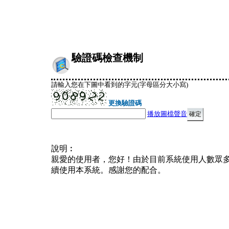
驗證碼檢查機制
請輸入您在下圖中看到的字元(字母區分大小寫)
更換驗證碼
播放圖檔聲音
說明︰
親愛的使用者，您好！由於目前系統使用人數眾
續使用本系統。感謝您的配合。