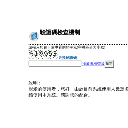
驗證碼檢查機制
請輸入您在下圖中看到的字元(字母區分大小寫)
更換驗證碼
播放圖檔聲音
說明︰
親愛的使用者，您好！由於目前系統使用人數眾
續使用本系統。感謝您的配合。