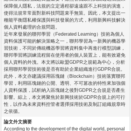
保障個人隱私，法規的立定過程卻遠遠跟不上科技的演進，
使得法規常常面對新科技問題束手無策。因此，本文提出一
種能平衡隱私權保護與科技發展的方式，利用新興科技解決
個人資料處理的合規問題。
近年來發展的聯邦學習（Federated Learning）技術為個人
資料保護可能的解決策略之一，聯邦學習為一新興的機器學
習技術，不同於傳統機器學習將資料集中再進行模型訓練，
聯邦學習將訓練流程留在使用者的個人裝置上，能有效避免
個人資料的外洩。本文將以歐盟GDPR之規範為中心，分析
採用聯邦學習技術後是否有助於企業組織進行GDPR合規。
此外，本文亦建議採用區塊鏈（Blockchain）技術落實聯邦
學習，利用區塊鏈的公開、透明、不可篡改的特性來加強個
人資料保護，試析納入區塊鏈之後對GDPR之合規是否產生
影響。綜上，本文將聚焦於新興技術於GDPR合規上的可行
性，以作為未來資料控管者選擇採用技術及制訂組織規章時
之依循。
論文外文摘要
According to the development of the digital world, personal