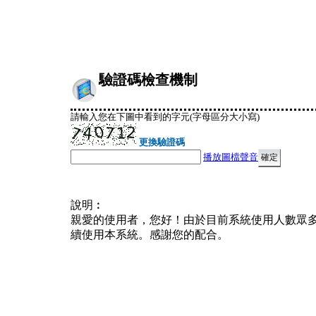
驗證碼檢查機制
請輸入您在下圖中看到的字元(字母區分大小寫)
更換驗證碼
播放圖檔聲音
說明︰
親愛的使用者，您好！由於目前系統使用人數眾
續使用本系統。感謝您的配合。