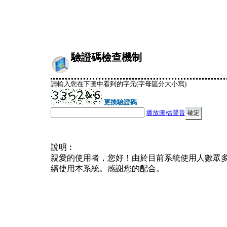
驗證碼檢查機制
請輸入您在下圖中看到的字元(字母區分大小寫)
更換驗證碼
播放圖檔聲音
說明︰
親愛的使用者，您好！由於目前系統使用人數眾
續使用本系統。感謝您的配合。