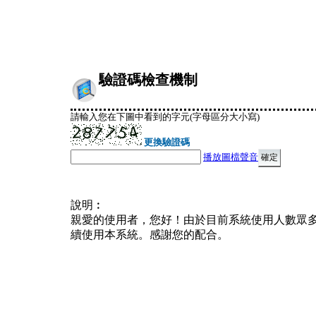
驗證碼檢查機制
請輸入您在下圖中看到的字元(字母區分大小寫)
更換驗證碼
播放圖檔聲音
說明︰
親愛的使用者，您好！由於目前系統使用人數眾
續使用本系統。感謝您的配合。