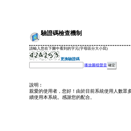
驗證碼檢查機制
請輸入您在下圖中看到的字元(字母區分大小寫)
更換驗證碼
播放圖檔聲音
說明︰
親愛的使用者，您好！由於目前系統使用人數眾
續使用本系統。感謝您的配合。