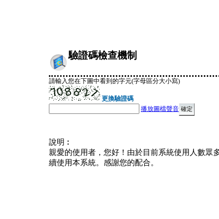
驗證碼檢查機制
請輸入您在下圖中看到的字元(字母區分大小寫)
更換驗證碼
播放圖檔聲音
說明︰
親愛的使用者，您好！由於目前系統使用人數眾
續使用本系統。感謝您的配合。