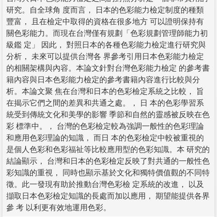
研究。自全球角 度而言， 日本的色彩能力檢定制度的種類
豐富， 且在檢定中取得的資格在很多地方 可以證明保持有
關色彩能力。而現在台灣僅有規劃「色彩規劃管理師能力初
級鑑 定」 因此， 對照日本的各種色彩能力檢定進行研究與
分析， 未來可以提供台灣各 界參考引用日本色彩能力檢定
的相關架構與內容。本論文針對台灣色彩能力檢定 的參考書
籍內容與日本色彩能力檢定的參考書籍內容進行比較與分
析。本論文聚 焦在台灣和日本的色彩檢定系統之比較， 旨
在揭示它們之間的差異和共通之處。， 日 本的色彩學習系
統受到傳統文化和美學的影響 季節和自然的靈感被反映在色
彩 標準中。， 台灣的色彩檢定較為強調一般性的色彩理論
和應用色彩理論的知識， 而日 本的色彩檢定中較被重視的
是個人色彩和色彩福祉等比較應用型的色彩知識。本 研究的
結論顯示， 台灣和日本的色彩檢定反映了對共通的一般性色
彩知識的重視， 同時也顯示基於文化和獨特價值觀的不同特
徵。此一發現有助於推動台灣色彩檢 定系統的改進， 以及
擷取日本色彩檢定知識的長處而加以應用， 期望能提供各界
參 考 以利更有效地運用色彩。