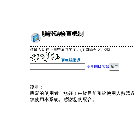
驗證碼檢查機制
請輸入您在下圖中看到的字元(字母區分大小寫)
更換驗證碼
播放圖檔聲音
說明︰
親愛的使用者，您好！由於目前系統使用人數眾
續使用本系統。感謝您的配合。