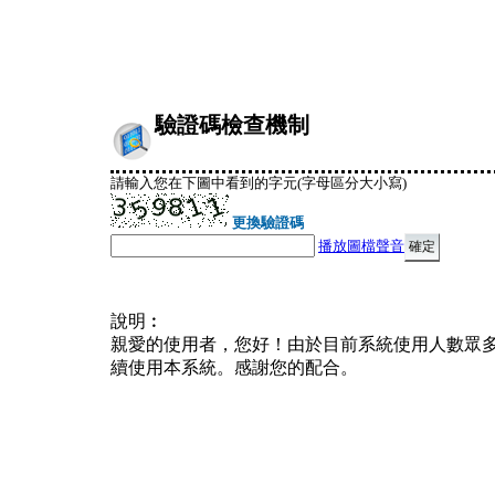
驗證碼檢查機制
請輸入您在下圖中看到的字元(字母區分大小寫)
更換驗證碼
播放圖檔聲音
說明︰
親愛的使用者，您好！由於目前系統使用人數眾
續使用本系統。感謝您的配合。