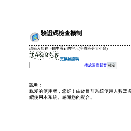
驗證碼檢查機制
請輸入您在下圖中看到的字元(字母區分大小寫)
更換驗證碼
播放圖檔聲音
說明︰
親愛的使用者，您好！由於目前系統使用人數眾
續使用本系統。感謝您的配合。