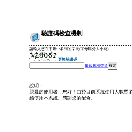
驗證碼檢查機制
請輸入您在下圖中看到的字元(字母區分大小寫)
更換驗證碼
播放圖檔聲音
說明︰
親愛的使用者，您好！由於目前系統使用人數眾
續使用本系統。感謝您的配合。