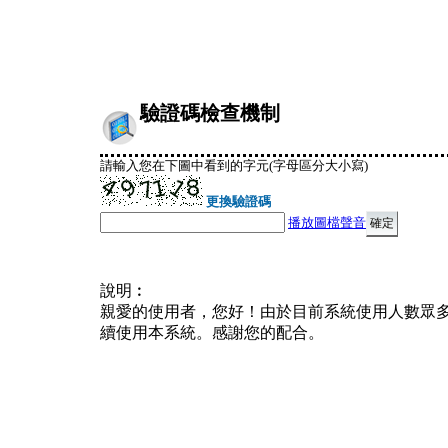
驗證碼檢查機制
請輸入您在下圖中看到的字元(字母區分大小寫)
更換驗證碼
播放圖檔聲音
說明︰
親愛的使用者，您好！由於目前系統使用人數眾
續使用本系統。感謝您的配合。