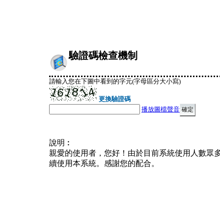
驗證碼檢查機制
請輸入您在下圖中看到的字元(字母區分大小寫)
更換驗證碼
播放圖檔聲音
說明︰
親愛的使用者，您好！由於目前系統使用人數眾
續使用本系統。感謝您的配合。