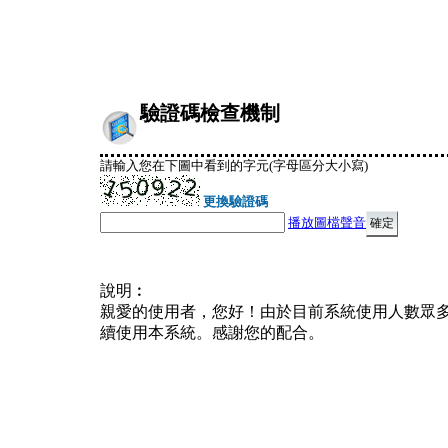
驗證碼檢查機制
請輸入您在下圖中看到的字元(字母區分大小寫)
更換驗證碼
播放圖檔聲音
說明︰
親愛的使用者，您好！由於目前系統使用人數眾
續使用本系統。感謝您的配合。