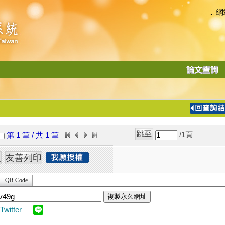
網
:::
功
能
切
換
導
覽
/1
頁
第 1 筆 / 共 1 筆
列
QR Code
複製永久網址
Twitter