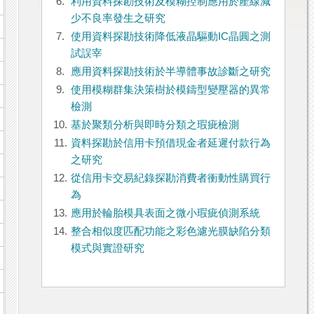
6.
利用資料探勘技術及模糊控制應用於產線減
少不良率發生之研究
7.
使用資料探勘技術降低液晶驅動IC晶圓之測
試誤宰
8.
應用資料探勘技術於半導體事故診斷之研究
9.
使用模糊群集決策樹於模鑄型變壓器的異常
檢測
10.
基於聚類分析與即時分類之瑕疵檢測
11.
資料探勘於信用卡預借現金者延遲付款行為
之研究
12.
從信用卡交易紀錄探勘消費者衝動性購買行
為
13.
應用於輪胎模具表面之微小瑕疵偵測系統
14.
整合相似度匹配功能之彩色濾光膜缺陷分類
模式與實證研究