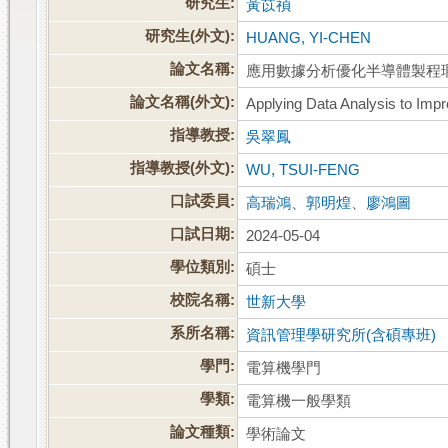
研究生:
黃苡禎
研究生(外文):
HUANG, YI-CHEN
論文名稱:
應用數據分析優化半導體製程
論文名稱(外文):
Applying Data Analysis to Imp
指導教授:
吳翠鳳
指導教授(外文):
WU, TSUI-FENG
口試委員:
高瑞鴻
、
郭明煌
、
廖鴻圖
口試日期:
2024-05-04
學位類別:
碩士
校院名稱:
世新大學
系所名稱:
資訊管理學研究所(含碩專班)
學門:
電算機學門
學類:
電算機一般學類
論文種類:
學術論文