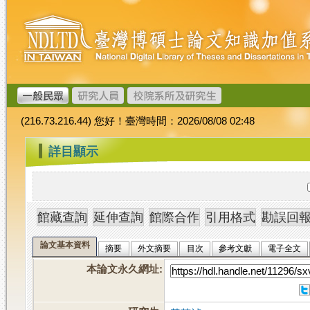
跳
臺
到
灣
主
博
要
碩
內
士
容
論
文
(216.73.216.44) 您好！臺灣時間：2026/08/08 02:48
加
值
:::
詳目顯示
系
統
論文基本資料
摘要
外文摘要
目次
參考文獻
電子全文
本論文永久網址
: