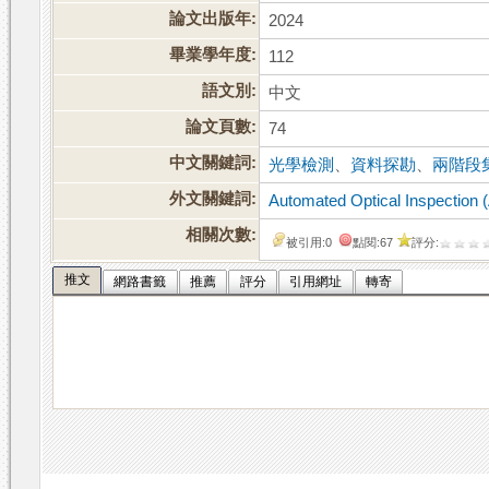
論文出版年:
2024
畢業學年度:
112
語文別:
中文
論文頁數:
74
中文關鍵詞:
光學檢測
、
資料探勘
、
兩階段
外文關鍵詞:
Automated Optical Inspection 
相關次數:
被引用:0
點閱:67
評分:
推文
網路書籤
推薦
評分
引用網址
轉寄