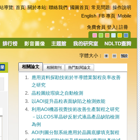
站導覽
|
首頁
|
關於本站
|
聯絡我們
|
國圖首頁
|
常見問題
|
操作說明
English
|
FB 專頁
|
Mobile
免費會員
登入
|
註冊
字體大小：
相關論文
相關期刊
熱門點閱論文
1.
應用資料探勘技術於半導體業製程良率改善
之研究
2.
晶粒圖紋瑕疵之自動檢測
3.
以AOI提升晶粒表面缺陷之檢測效能
4.
利用AOI機器視覺技術改善生產製程之研究
－以LCOS單晶矽反射式液晶產品缺陷檢測
為例
5.
AOI判圖分類系統應用於晶圓底膠填充製程