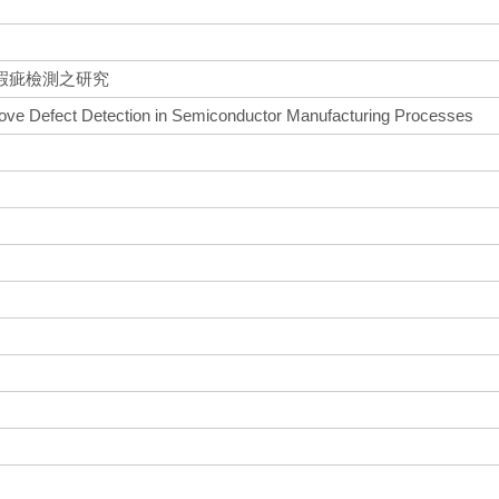
瑕疵檢測之研究
rove Defect Detection in Semiconductor Manufacturing Processes