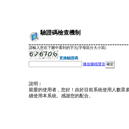
驗證碼檢查機制
請輸入您在下圖中看到的字元(字母區分大小寫)
更換驗證碼
播放圖檔聲音
說明︰
親愛的使用者，您好！由於目前系統使用人數眾
續使用本系統。感謝您的配合。