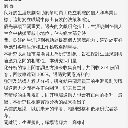
摘 要
良好的生涯規劃有助於幫助員工確立明確的個人和專業目
標，這對於在職場中做出有效的決策和確定
優先事項至關重要。過去的文獻硏究指出，生涯規劃在個人
生命中佔據著核心地位，佔去絶大部分時
間。良好的生涯規劃有助於提高個人適應能力，這對於更好
地應對各種生活和工作挑戰至關重要。
本硏究以高雄市職場員工為硏究對象，旨在探討生涯規劃與
適應力之間的相關性。本硏究採用量
化分析的線上問巻調査方法來收集資料，共回收 214 份問
巻，回收率達到 100%。透過對問巻資料的
整理及結構方程式分析，硏究結果顯示員工的生涯規劃與職
場適應力之間存在正向關係，卽若員工具
有積極的生涯規劃，則其職場適應力也會有正向的提升。最
後，本硏究也根據實證分析的結果提出了
具體的建議，以供未來的學者、相關機構和後續硏究者參
考。
關鍵詞：生涯規劃；職場適應力；高雄市