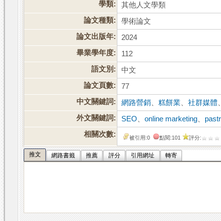
學類:
其他人文學類
論文種類:
學術論文
論文出版年:
2024
畢業學年度:
112
語文別:
中文
論文頁數:
77
中文關鍵詞:
網路營銷
、
糕餅業
、
社群媒體
外文關鍵詞:
SEO
、
online marketing
、
pastr
相關次數:
被引用:0
點閱:101
評分:
推文
網路書籤
推薦
評分
引用網址
轉寄