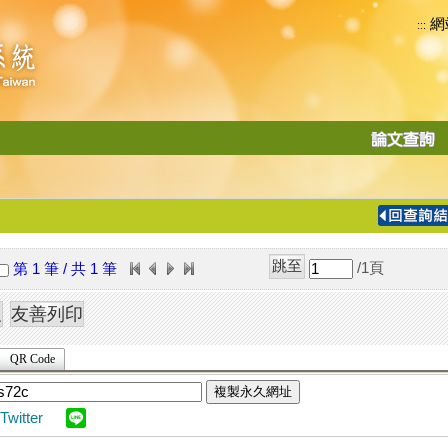
網
:::
功
能
切
換
導
覽
/1
頁
第 1 筆 / 共 1 筆
列
QR Code
複製永久網址
Twitter