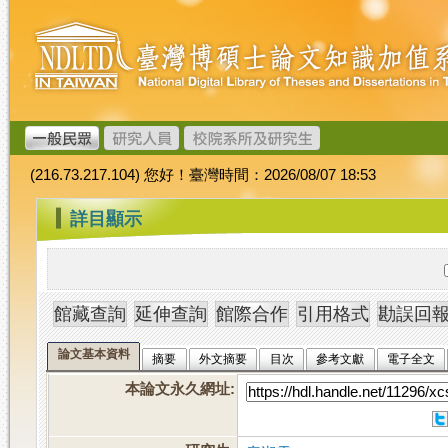
跳
臺
到
灣
主
博
要
碩
內
士
容
論
文
(216.73.217.104) 您好！臺灣時間：2026/08/07 18:53
加
值
:::
詳目顯示
系
統
論文基本資料
摘要
外文摘要
目次
參考文獻
電子全文
本論文永久網址
: