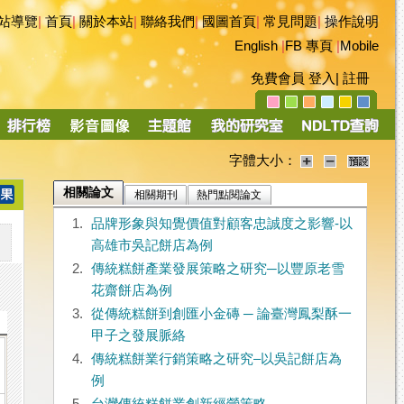
站導覽
|
首頁
|
關於本站
|
聯絡我們
|
國圖首頁
|
常見問題
|
操作說明
English
|
FB 專頁
|
Mobile
免費會員
登入
|
註冊
字體大小：
相關論文
相關期刊
熱門點閱論文
1.
品牌形象與知覺價值對顧客忠誠度之影響-以
高雄市吳記餅店為例
2.
傳統糕餅產業發展策略之研究─以豐原老雪
花齋餅店為例
3.
從傳統糕餅到創匯小金磚 ─ 論臺灣鳳梨酥一
甲子之發展脈絡
4.
傳統糕餅業行銷策略之研究–以吳記餅店為
例