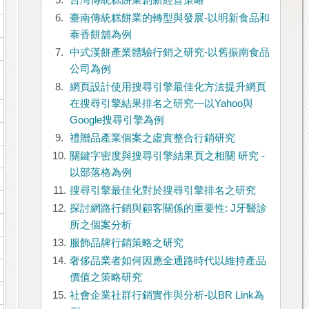
5.
台灣傳統糕餅業創新經營策略
6.
臺南傳統糕餅業的轉型與發展-以明新食品和
泰香餅舖為例
7.
中式漢餅產業體驗行銷之研究-以舊振南食品
公司為例
8.
網頁設計使用搜尋引擎最佳化方法提升網頁
在搜尋引擎結果排名之研究—以Yahoo與
Google搜尋引擎為例
9.
禮贈品產業個案之虛實整合行銷研究
10.
關鍵字密度與搜尋引擎結果頁之相關 研究 -
以部落格為例
11.
搜尋引擎最佳化對於搜尋引擎排名之研究
12.
探討網路行銷與顧客關係的重要性: J牙醫診
所之個案分析
13.
服飾品牌行銷策略之研究
14.
奢侈品業者如何因應全通路時代以維持產品
價值之策略研究
15.
社會企業社群行銷實作與分析-以BR Link為