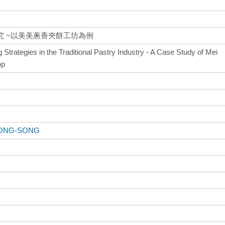
 ~以美美蔥香夾餅工坊為例
Strategies in the Traditional Pastry Industry - A Case Study of Mei
op
ONG-SONG