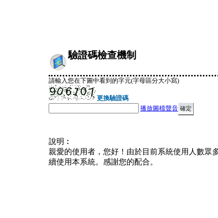
驗證碼檢查機制
請輸入您在下圖中看到的字元(字母區分大小寫)
更換驗證碼
播放圖檔聲音
說明︰
親愛的使用者，您好！由於目前系統使用人數眾
續使用本系統。感謝您的配合。