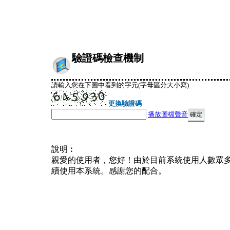
驗證碼檢查機制
請輸入您在下圖中看到的字元(字母區分大小寫)
更換驗證碼
播放圖檔聲音
說明︰
親愛的使用者，您好！由於目前系統使用人數眾
續使用本系統。感謝您的配合。