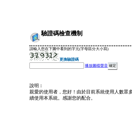
驗證碼檢查機制
請輸入您在下圖中看到的字元(字母區分大小寫)
更換驗證碼
播放圖檔聲音
說明︰
親愛的使用者，您好！由於目前系統使用人數眾
續使用本系統。感謝您的配合。