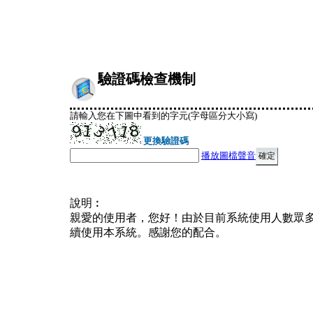
驗證碼檢查機制
請輸入您在下圖中看到的字元(字母區分大小寫)
更換驗證碼
播放圖檔聲音
說明︰
親愛的使用者，您好！由於目前系統使用人數眾
續使用本系統。感謝您的配合。