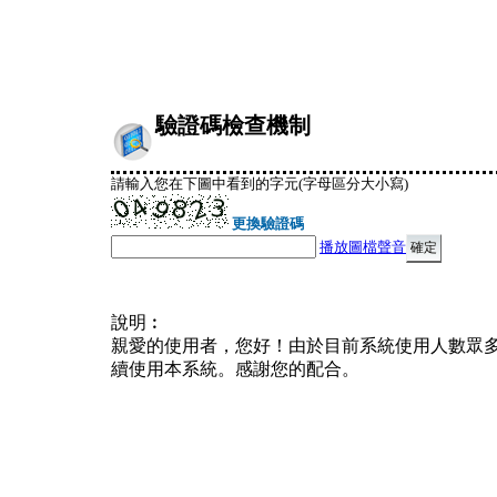
驗證碼檢查機制
請輸入您在下圖中看到的字元(字母區分大小寫)
更換驗證碼
播放圖檔聲音
說明︰
親愛的使用者，您好！由於目前系統使用人數眾
續使用本系統。感謝您的配合。