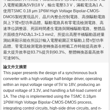
入電壓範圍為5V到18 V，輸出電壓3.3 V，滿載電流為1 A。
使用TSMC 0.18 μm 1P6M High Voltage Bipolar-CMOS-
DMOS製程實現晶片。晶片內整合控制電路、高側驅動電路
與上下臂n型功率晶體。驅動電路具有零電流檢測電路、高
速準位調整器、死區時間產生電路與閘極驅動電路。整體晶
片面積含PAD為1.3×1.3 mm2。所提出高壓半橋驅動器經量
測結果顯示能在所設計輸入電壓範圍正常驅動上臂n型功率
晶體。零電流檢測電路使轉換器在輕載工作時能提高效率，
最大提升效率從83.7%提升到90.3%。整體轉換器最高效率
可達96%。
論文外文摘要
This paper presents the design of a synchronous buck
converter with a high-voltage half-bridge driver, operating
within an input voltage range of 5V to 18V, producing an
output voltage of 3.3V, and handling a full-load current of
1A. The chip is implemented using the TSMC 0.18μm
1P6M High Voltage Bipolar-CMOS-DMOS process,
integrating control circuits, high-side drive circuits, and n-