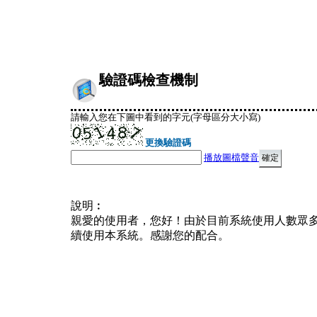
驗證碼檢查機制
請輸入您在下圖中看到的字元(字母區分大小寫)
更換驗證碼
播放圖檔聲音
說明︰
親愛的使用者，您好！由於目前系統使用人數眾
續使用本系統。感謝您的配合。