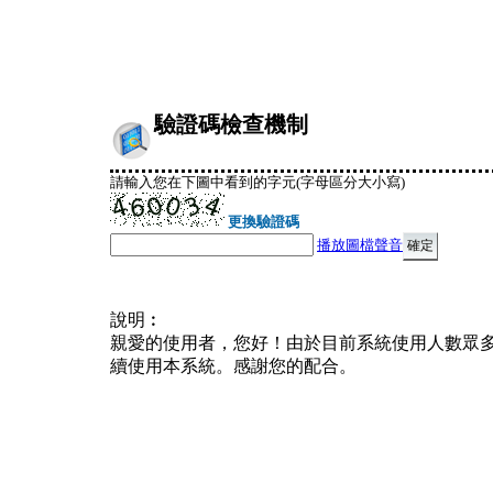
驗證碼檢查機制
請輸入您在下圖中看到的字元(字母區分大小寫)
更換驗證碼
播放圖檔聲音
說明︰
親愛的使用者，您好！由於目前系統使用人數眾
續使用本系統。感謝您的配合。