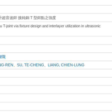
超音波銲 接純銅 T 型銲點之強度
joint via fixture design and interlayer utilization in ultrasonic
鍵隴
NG-REN
、
SU, TE-CHENG
、
LIANG, CHIEN-LUNG