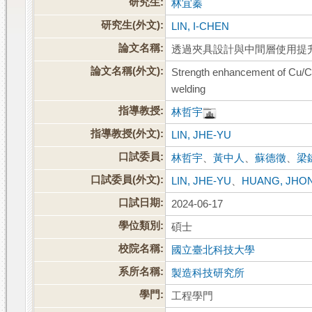
研究生:
林宜蓁
研究生(外文):
LIN, I-CHEN
論文名稱:
透過夾具設計與中間層使用提升
論文名稱(外文):
Strength enhancement of Cu/Cu T-
welding
指導教授:
林哲宇
指導教授(外文):
LIN, JHE-YU
口試委員:
林哲宇
、
黃中人
、
蘇德徵
、
梁
口試委員(外文):
LIN, JHE-YU
、
HUANG, JHO
口試日期:
2024-06-17
學位類別:
碩士
校院名稱:
國立臺北科技大學
系所名稱:
製造科技研究所
學門:
工程學門