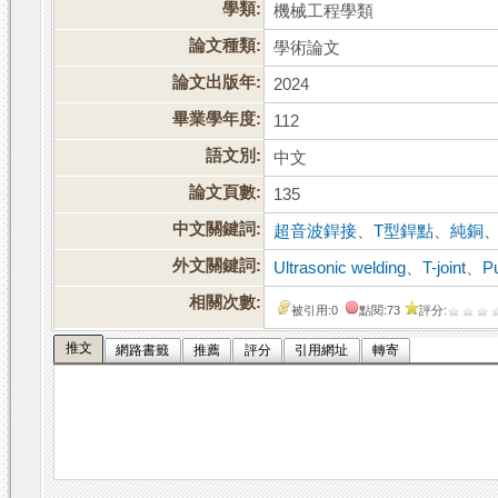
學類:
機械工程學類
論文種類:
學術論文
論文出版年:
2024
畢業學年度:
112
語文別:
中文
論文頁數:
135
中文關鍵詞:
超音波銲接
、
T型銲點
、
純銅
外文關鍵詞:
Ultrasonic welding
、
T-joint
、
P
相關次數:
被引用:0
點閱:73
評分:
推文
網路書籤
推薦
評分
引用網址
轉寄