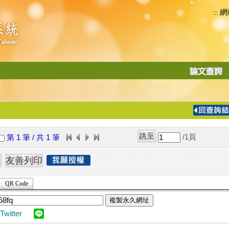
網
:::
功
能
切
換
導
覽
/1
頁
第 1 筆 / 共 1 筆
列
QR Code
複製永久網址
Twitter