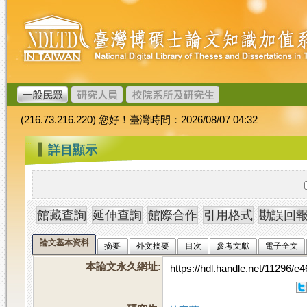
跳
臺
到
灣
主
博
要
碩
內
士
容
論
文
(216.73.216.220) 您好！臺灣時間：2026/08/07 04:32
加
值
:::
詳目顯示
系
統
論文基本資料
摘要
外文摘要
目次
參考文獻
電子全文
本論文永久網址
: