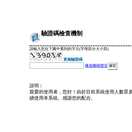
驗證碼檢查機制
請輸入您在下圖中看到的字元(字母區分大小寫)
更換驗證碼
播放圖檔聲音
說明︰
親愛的使用者，您好！由於目前系統使用人數眾
續使用本系統。感謝您的配合。