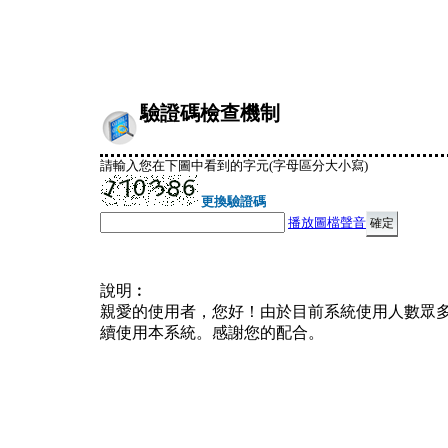
驗證碼檢查機制
請輸入您在下圖中看到的字元(字母區分大小寫)
更換驗證碼
播放圖檔聲音
說明︰
親愛的使用者，您好！由於目前系統使用人數眾
續使用本系統。感謝您的配合。