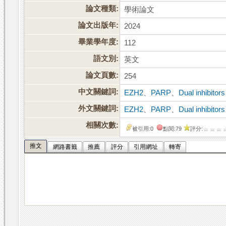
論文種類:
學術論文
論文出版年:
2024
畢業學年度:
112
語文別:
英文
論文頁數:
254
中文關鍵詞:
EZH2
、
PARP
、
Dual inhibitors
外文關鍵詞:
EZH2
、
PARP
、
Dual inhibitors
相關次數:
被引用:0
點閱:79
評分:
推文
網路書籤
推薦
評分
引用網址
轉寄