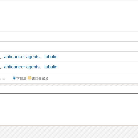
、
anticancer agents
、
tubulin
、
anticancer agents
、
tubulin
下載:0
書目收藏:0