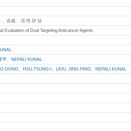
 計 、合成 、活 性 評 估
al Evaluation of Dual Targeting Anticancer Agents
KUNAL
景平
、
NEPALI KUNAL
UO-DONG
、
HSU,TSUNG-I
、
LIOU, JING-PING
、
NEPALI KUNAL