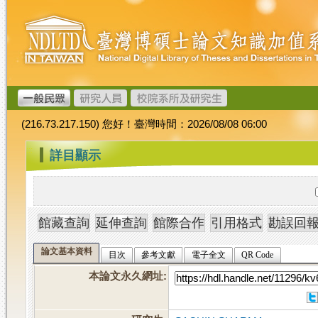
跳
臺
到
灣
主
博
要
碩
內
士
容
論
文
(216.73.217.150) 您好！臺灣時間：2026/08/08 06:00
加
值
:::
詳目顯示
系
統
論文基本資料
目次
參考文獻
電子全文
QR Code
本論文永久網址
: