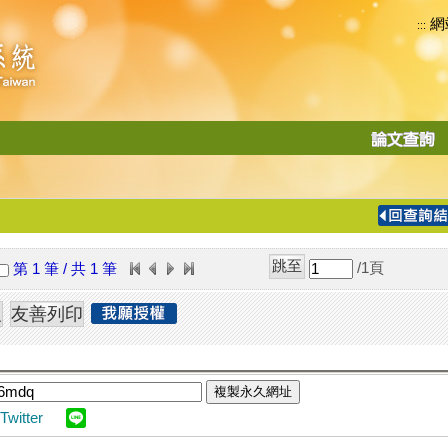
網
:::
功
能
切
換
導
覽
/1
頁
第 1 筆 / 共 1 筆
列
複製永久網址
Twitter