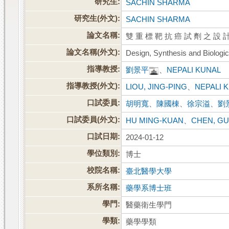
研究生:
SACHIN SHARMA
研究生(外文):
SACHIN SHARMA
論文名稱:
雙 重 標 靶 抗 癌 試 劑 之 設
論文名稱(外文):
Design, Synthesis and Biologic
指導教授:
劉景平
、
NEPALI KUNAL
指導教授(外文):
LIOU, JING-PING
、
NEPALI 
口試委員:
胡明寬
、
陳國棟
、
徐宗溢
、
劉
口試委員(外文):
HU MING-KUAN
、
CHEN, G
口試日期:
2024-01-12
學位類別:
博士
校院名稱:
臺北醫學大學
系所名稱:
藥學系博士班
學門:
醫藥衛生學門
學類:
藥學學類