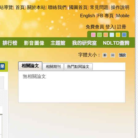
站導覽
|
首頁
|
關於本站
|
聯絡我們
|
國圖首頁
|
常見問題
|
操作說明
English
|
FB 專頁
|
Mobile
免費會員
登入
|
註冊
字體大小：
相關論文
相關期刊
熱門點閱論文
無相關論文