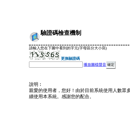
驗證碼檢查機制
請輸入您在下圖中看到的字元(字母區分大小寫)
更換驗證碼
播放圖檔聲音
說明︰
親愛的使用者，您好！由於目前系統使用人數眾
續使用本系統。感謝您的配合。